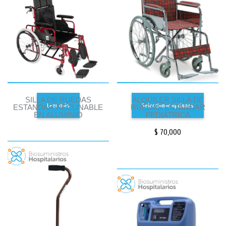
SILLA DE RUEDAS
ALQUILER SILLA DE
Leer más
Seleccionar opciones
ESTANDAR RECLINABLE
RUEDAS ESTANDAR
EN ALUMINIO
PEDIATRICA
$
70,000