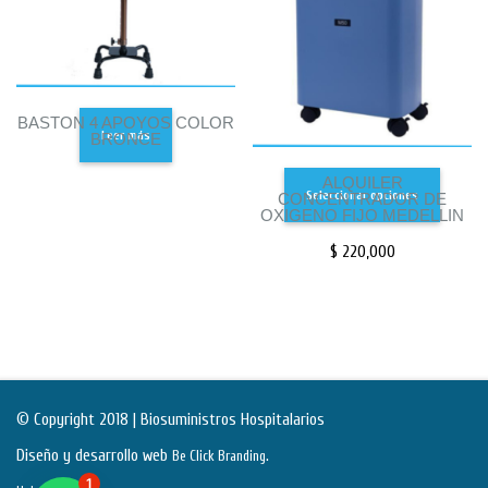
BASTON 4 APOYOS COLOR
Leer más
BRONCE
ALQUILER
Seleccionar opciones
CONCENTRADOR DE
OXIGENO FIJO MEDELLIN
$
220,000
© Copyright 2018 | Biosuministros Hospitalarios
Diseño y desarrollo web
.
Be Click Branding
1