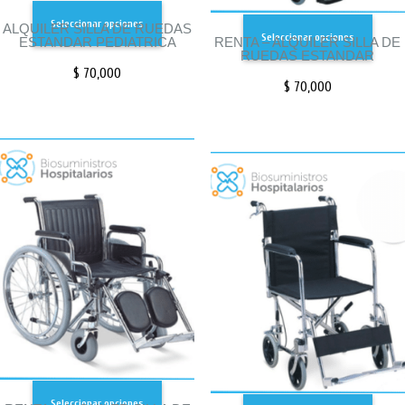
Seleccionar opciones
ALQUILER SILLA DE RUEDAS
Seleccionar opciones
ESTANDAR PEDIATRICA
RENTA – ALQUILER SILLA DE
RUEDAS ESTANDAR
$
70,000
$
70,000
Seleccionar opciones