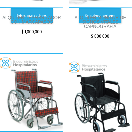
Seleccionar opciones
Seleccionar opciones
ALQUILER DESFIBRILADOR
ALQUILER MONITOR DE
CON MARCAPASOS
SIGNOS VITALES
CAPNOGRAFIA
$
1,000,000
$
800,000