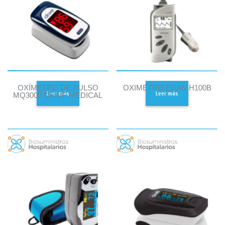
OXÍMETRO DE PULSO
OXIMETRO EDAN H100B
Leer más
Leer más
MQ3000 DRIVE MEDICAL