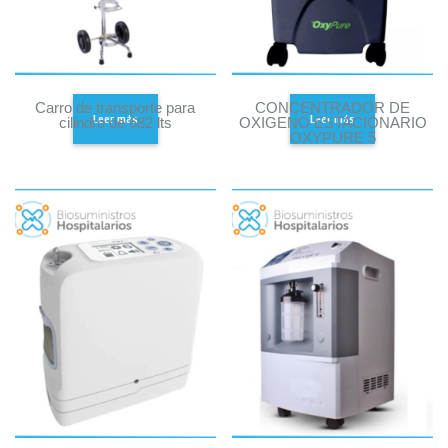
Carro de transporte para
CONCENTRADOR DE
Leer más
Leer más
cilindro de 682 lts
OXIGENO ESTACIONARIO
OXYPURE 5