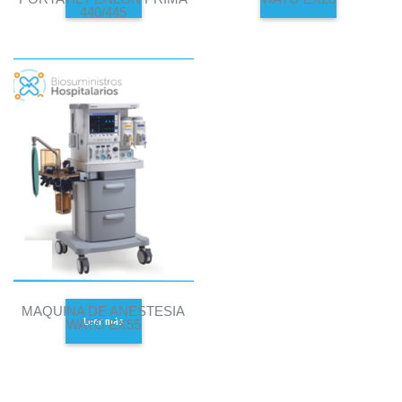
440/445
MAQUINA DE ANESTESIA
Leer más
WATO EX55