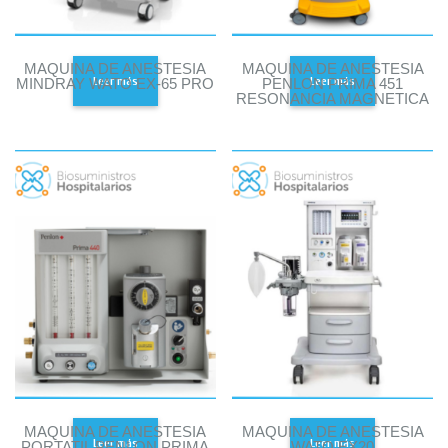
MAQUINA DE ANESTESIA
MAQUINA DE ANESTESIA
Leer más
Leer más
MINDRAY WATO EX-65 PRO
PENLON PRIMA 451
RESONANCIA MAGNETICA
MAQUINA DE ANESTESIA
MAQUINA DE ANESTESIA
Leer más
Leer más
PORTATIL PENLON PRIMA
WATO EX20