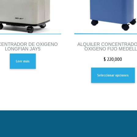
ENTRADOR DE OXIGENO
ALQUILER CONCENTRADO
LONGFIAN JAY5
OXIGENO FIJO MEDELL
$
220,000
Leer más
Seleccionar opciones