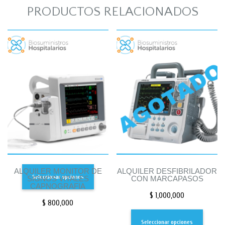
PRODUCTOS RELACIONADOS
ALQUILER MONITOR DE
ALQUILER DESFIBRILADOR
Seleccionar opciones
SIGNOS VITALES
CON MARCAPASOS
CAPNOGRAFIA
$
1,000,000
$
800,000
Seleccionar opciones