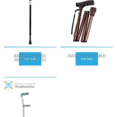
BASTON MANGO
BASTON PLEGABLE
Leer más
Leer más
MARTILLO FT210