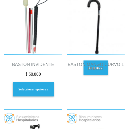
BASTON INVIDENTE
BASTON MANGO CURVO 1
Leer más
PUNTO
$
50,000
Seleccionar opciones