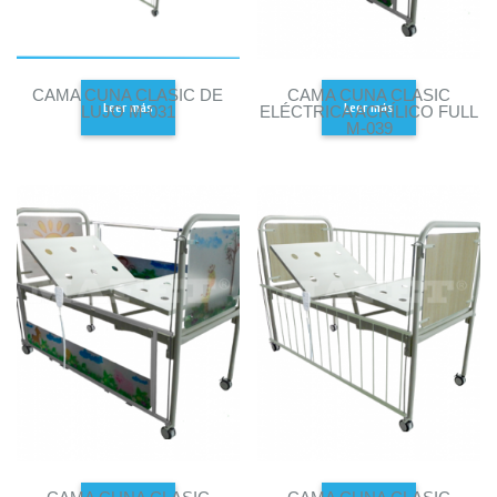
CAMA CUNA CLASIC DE
CAMA CUNA CLASIC
Leer más
Leer más
LUJO M-031
ELÉCTRICA ACRÍLICO FULL
M-039