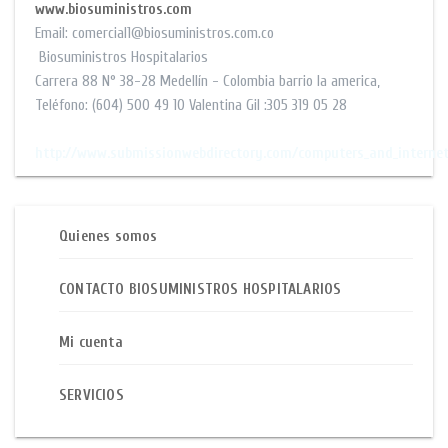
www.biosuministros.com
Email:
comercial1@biosuministros.com.co
Biosuministros Hospitalarios
Carrera 88 N° 38-28
Medellín - Colombia barrio la america
,
Teléfono:
(604) 500 49 10
Valentina Gil :305 319 05 28
$$
http://www.submissionwebdirectory.com/computers_and_interne
Quienes somos
CONTACTO BIOSUMINISTROS HOSPITALARIOS
Mi cuenta
SERVICIOS