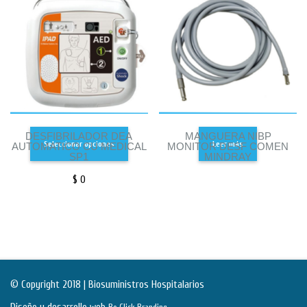
DESFIBRILADOR DEA
MANGUERA NIBP
Seleccionar opciones
Leer más
AUTOMATICO CU MEDICAL
MONITOR DESF COMEN
SP1
MINDRAY
$
0
© Copyright 2018 | Biosuministros Hospitalarios