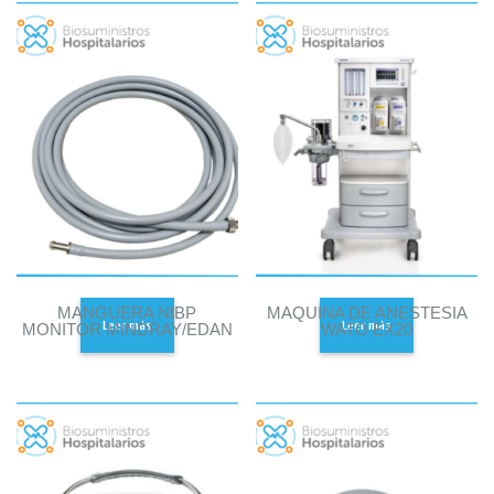
MANGUERA NIBP
MAQUINA DE ANESTESIA
Leer más
Leer más
MONITOR MINDRAY/EDAN
WATO EX20