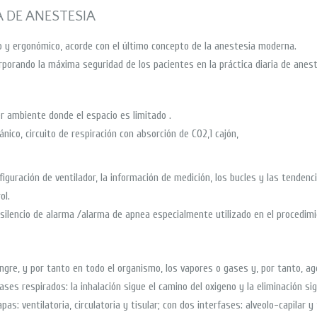
 DE ANESTESIA
 y ergonómico, acorde con el último concepto de la anestesia moderna.
rporando la máxima seguridad de los pacientes en la práctica diaria de anest
 ambiente donde el espacio es limitado .
ánico, circuito de respiración con absorción de CO2,1 cajón,
iguración de ventilador, la información de medición, los bucles y las tendenc
ol.
silencio de alarma /alarma de apnea especialmente utilizado en el procedimie
angre, y por tanto en todo el organismo, los vapores o gases y, por tanto, a
es respirados: la inhalación sigue el camino del oxigeno y la eliminación sig
s: ventilatoria, circulatoria y tisular; con dos interfases: alveolo-capilar y t