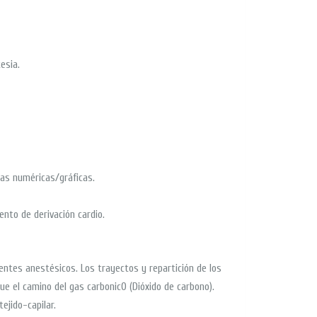
esia.
ias numéricas/gráficas.
nto de derivación cardio.
gentes anestésicos. Los trayectos y repartición de los
ue el camino del gas carbonic0 (Dióxido de carbono).
ejido-capilar.