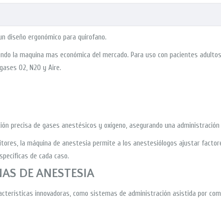
n diseño ergonómico para quirofano.
endo la maquina mas económica del mercado. Para uso con pacientes adultos y
 gases O2, N2O y Aire.
ción precisa de gases anestésicos y oxígeno, asegurando una administración
itores, la máquina de anestesia permite a los anestesiólogos ajustar factor
specíficas de cada caso.
AS DE ANESTESIA
racterísticas innovadoras, como sistemas de administración asistida por com