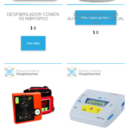
DESFIBRILADOR COMEN
DESFIBRILADOR DEA
Seleccionar opciones
S5 NIBP/SPO2
AUTOMATICO CU MEDICAL
SP1
$
0
$
0
Leer más