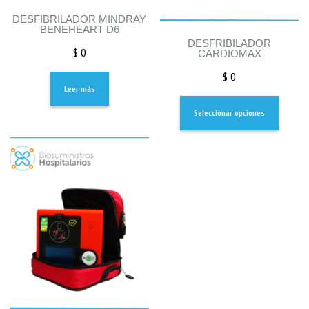
DESFIBRILADOR MINDRAY
BENEHEART D6
DESFRIBILADOR
$
0
CARDIOMAX
$
0
Leer más
Seleccionar opciones