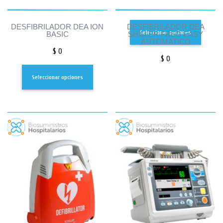
DESFIBRILADOR DEA ION
DESFIBRILADOR DEA
Seleccionar opciones
BASIC
SHILLER FRED EASY
AUTOMATICO
$
0
$
0
Seleccionar opciones