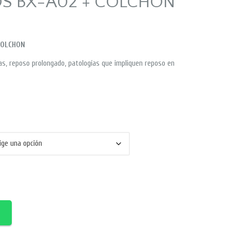
S BX-A02 + COLCHON
 COLCHON
as, reposo prolongado, patologías que impliquen reposo en