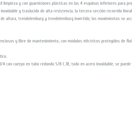
l limpieza y con guarniciones plásticas en las 4 esquinas inferiores para pr
noxidable y traslucido de alta resistencia, la tercera sección recorrido lineal 
o de altura, trendelemburg y trendelemburg invertido; los movimientos se acc
nciosos y libre de mantenimiento, con módulos eléctricos protegidos de flu
ico.
 1/4 con cuerpo en tubo redondo 5/8 C.18, todo en acero inoxidable, se puede 