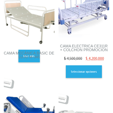
CAMA ELECTRICA CE311R
+ COLCHON PROMOCION
CAMA MECÁNICA BASIC DE
Leer más
LUJO M-045
$
4,500,000
$
4,200,000
Seleccionar opciones