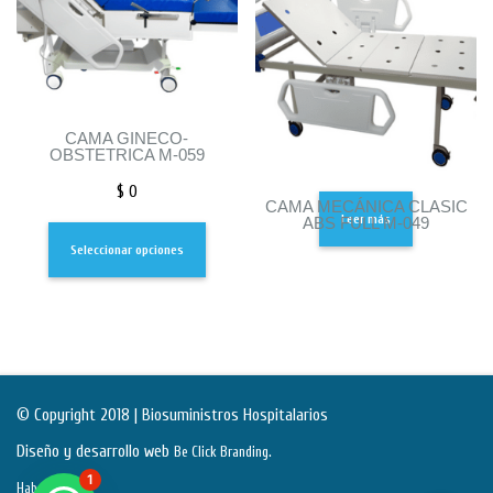
CAMA GINECO-
OBSTETRICA M-059
$
0
CAMA MECÁNICA CLASIC
Leer más
ABS FULL M-049
Seleccionar opciones
© Copyright 2018 | Biosuministros Hospitalarios
Diseño y desarrollo web
.
Be Click Branding
1
Habeas Data