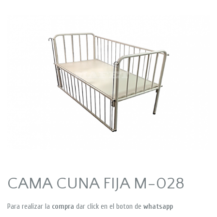
CAMA CUNA FIJA M-028
Para realizar la
compra
dar click en el boton de
whatsapp