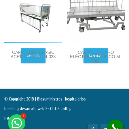
CAMA CUNA CLASIC
CAMA CUNA PRO
Leer más
Leer más
ACRÍLICO FULL M-033
ELÉCTRICA ACRÍLICO M-
041
© Copyright 2018 | Biosuministros Hospitalarios
Diseño y desarrollo web
.
Be Click Branding
1
Habeas Data