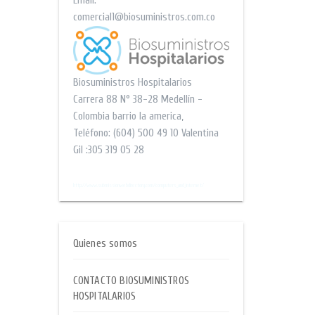
Email:
comercial1@biosuministros.com.co
Biosuministros Hospitalarios
Carrera 88 N° 38-28
Medellín -
Colombia barrio la america
,
Teléfono:
(604) 500 49 10
Valentina
Gil :305 319 05 28
$$
http://www.submissionwebdirectory.com/computers_and_internet/
Quienes somos
CONTACTO BIOSUMINISTROS
HOSPITALARIOS