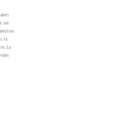
Sabes
e ser
inistros
ps te
ro. La
esión