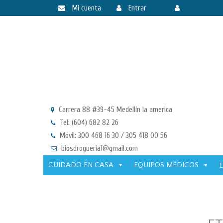
Mi cuenta
Entrar
Registrarse
Carrera 88 #39-45 Medellín la america
Tel: (604) 682 82 26
Móvil: 300 468 16 30 / 305 418 00 56
biosdrogueria1@gmail.com
CUIDADO EN CASA
EQUIPOS MÉDICOS