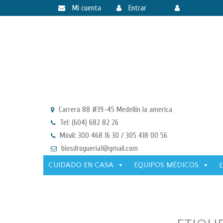
Mi cuenta
Entrar
Registrarse
Carrera 88 #39-45 Medellín la america
Tel: (604) 682 82 26
Móvil: 300 468 16 30 / 305 418 00 56
biosdrogueria1@gmail.com
CUIDADO EN CASA
EQUIPOS MÉDICOS