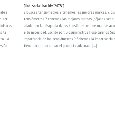
[kiwi-social-bar id="2478"]
Sabes
¿ Buscas tensiómetros ? tenemos las mejores marcas. ¿ bu
e ser
tensiómetros ? tenemos las mejores marcas ,déjanos ser t
inistros
aliados en la búsqueda de los tensiómetros que mas se ac
ps te
a tu necesidad. Escrito por: Biosuministros Hospitalarios Sab
ro. La
importancia de los tensiómetros ? Sabemos la importancia 
esión
tiene para ti encontrar el producto adecuado […]