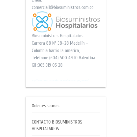
Email:
comercial1@biosuministros.com.co
Biosuministros Hospitalarios
Carrera 88 N° 38-28
Medellín -
Colombia barrio la america
,
Teléfono:
(604) 500 49 10
Valentina
Gil :305 319 05 28
$$
http://www.submissionwebdirectory.com/computers_and_internet/
Quienes somos
CONTACTO BIOSUMINISTROS
HOSPITALARIOS