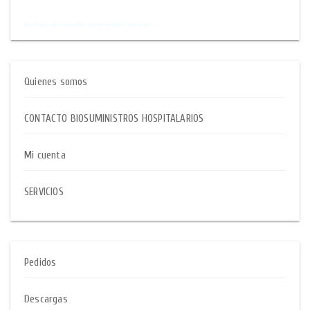
$$
http://www.submissionwebdirectory.com/computers_and_internet/
Quienes somos
CONTACTO BIOSUMINISTROS HOSPITALARIOS
Mi cuenta
SERVICIOS
Pedidos
Descargas