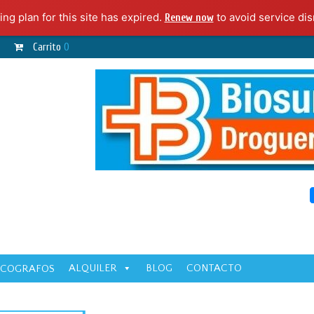
ing plan for this site has expired.
to avoid service dis
Renew now
Carrito
0
ALQUILER
BLOG
CONTACTO
ECOGRAFOS