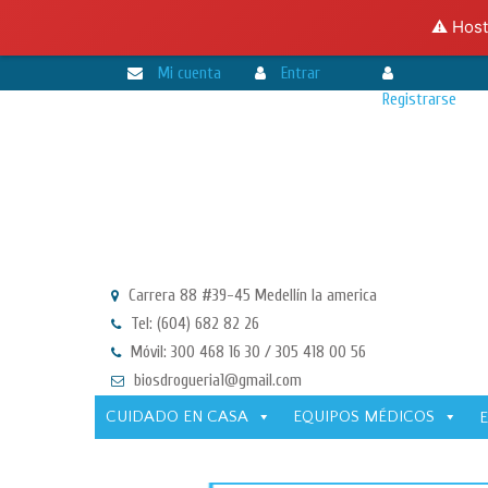
⚠️ Host
Mi cuenta
Entrar
Registrarse
Carrera 88 #39-45 Medellín la america
Tel: (604) 682 82 26
Móvil: 300 468 16 30 / 305 418 00 56
biosdrogueria1@gmail.com
CUIDADO EN CASA
EQUIPOS MÉDICOS