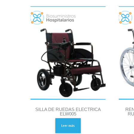
SILLA DE RUEDAS ELECTRICA
REN
ELW005
RU
Leer más