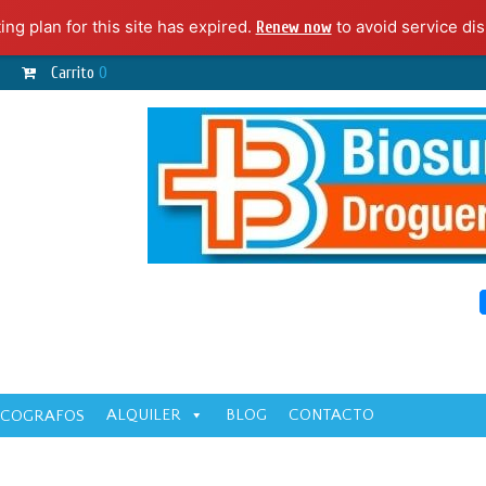
ng plan for this site has expired.
to avoid service dis
Renew now
Carrito
0
ALQUILER
BLOG
CONTACTO
ECOGRAFOS