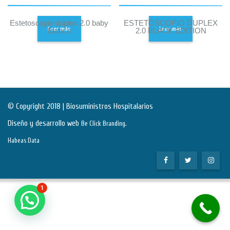
Estetoscopio dúplex 2.0 baby
ESTETOSCOPIO DUPLEX
Leer más
Leer más
Blanco
2.0 BLACK EDITION
© Copyright 2018 | Biosuministros Hospitalarios
Diseño y desarrollo web
.
Be Click Branding
Habeas Data
1