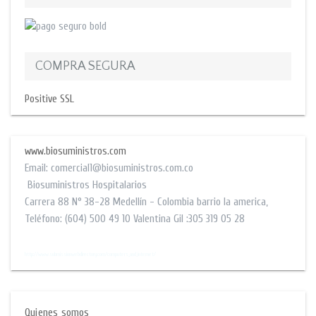
COMPRA SEGURA
Positive SSL
www.biosuministros.com
Email:
comercial1@biosuministros.com.co
Biosuministros Hospitalarios
Carrera 88 N° 38-28
Medellín - Colombia barrio la america
,
Teléfono:
(604) 500 49 10
Valentina Gil :305 319 05 28
$$
http://www.submissionwebdirectory.com/computers_and_internet/
Quienes somos