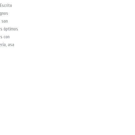
Escrito
ignos
s son
us óptimos
s con
ería, asa