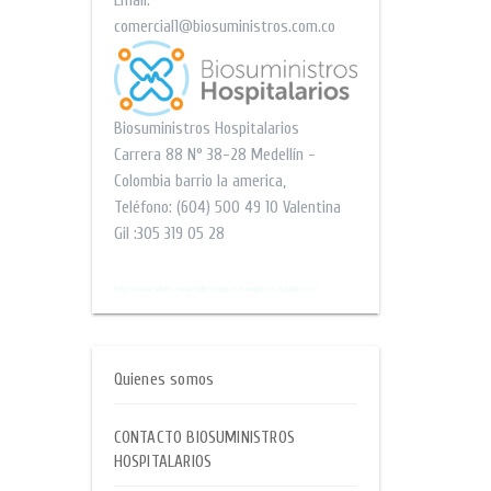
Email:
comercial1@biosuministros.com.co
Biosuministros Hospitalarios
Carrera 88 N° 38-28
Medellín -
Colombia barrio la america
,
Teléfono:
(604) 500 49 10
Valentina
Gil :305 319 05 28
$$
http://www.submissionwebdirectory.com/computers_and_internet/
Quienes somos
CONTACTO BIOSUMINISTROS
HOSPITALARIOS