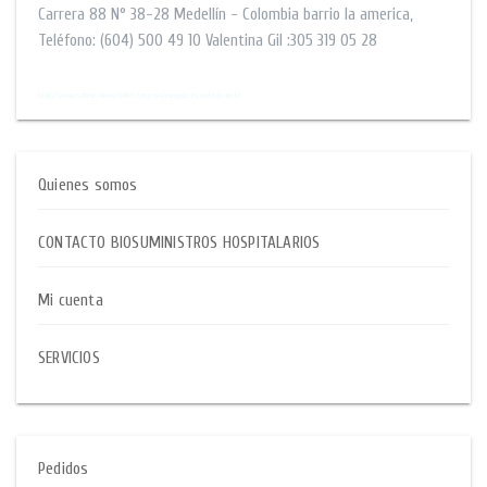
Carrera 88 N° 38-28
Medellín - Colombia barrio la america
,
Teléfono:
(604) 500 49 10
Valentina Gil :305 319 05 28
$$
http://www.submissionwebdirectory.com/computers_and_internet/
Quienes somos
CONTACTO BIOSUMINISTROS HOSPITALARIOS
Mi cuenta
SERVICIOS
Pedidos