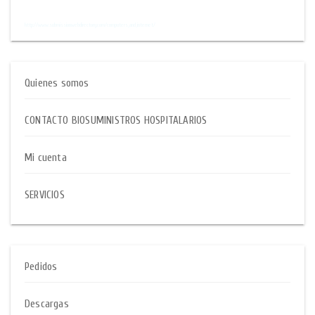
$$
http://www.submissionwebdirectory.com/computers_and_internet/
Quienes somos
CONTACTO BIOSUMINISTROS HOSPITALARIOS
Mi cuenta
SERVICIOS
Pedidos
Descargas