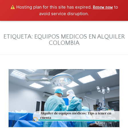
Hosting plan for this site has expired.
to
Renew now
avoid service disruption.
ETIQUETA:
EQUIPOS MEDICOS EN ALQUILER
COLOMBIA