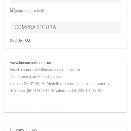
COMPRA SEGURA
Positive SSL
www.biosuministros.com
Email:
comercial1@biosuministros.com.co
Biosuministros Hospitalarios
Carrera 88 N° 38-28
Medellín - Colombia barrio la america
,
Teléfono:
(604) 500 49 10
Valentina Gil :305 319 05 28
$$
http://www.submissionwebdirectory.com/computers_and_internet/
Quienes somos