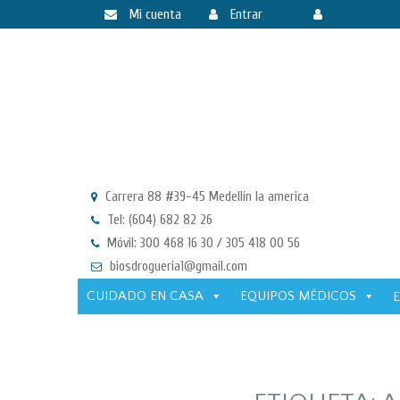
Mi cuenta
Entrar
Registrarse
Carrera 88 #39-45 Medellín la america
Tel: (604) 682 82 26
Móvil: 300 468 16 30 / 305 418 00 56
biosdrogueria1@gmail.com
CUIDADO EN CASA
EQUIPOS MÉDICOS