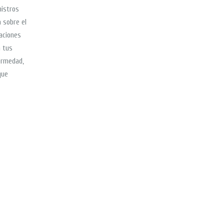
istros
 sobre el
raciones
a tus
ermedad,
que