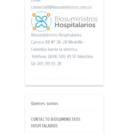
Email:
comercial1@biosuministros.com.co
Biosuministros Hospitalarios
Carrera 88 N° 38-28
Medellín -
Colombia barrio la america
,
Teléfono:
(604) 500 49 10
Valentina
Gil :305 319 05 28
$$
http://www.submissionwebdirectory.com/computers_and_internet/
Quienes somos
CONTACTO BIOSUMINISTROS
HOSPITALARIOS