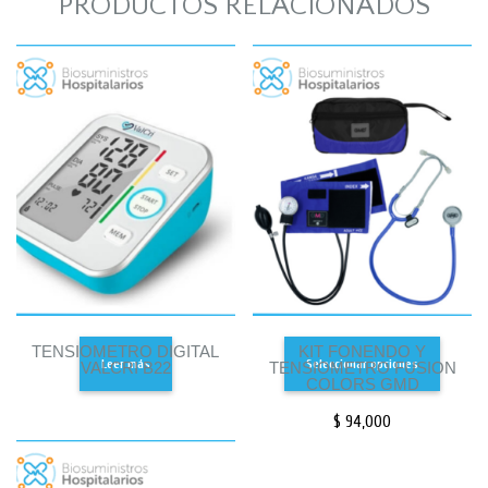
PRODUCTOS RELACIONADOS
TENSIOMETRO DIGITAL
KIT FONENDO Y
Leer más
Seleccionar opciones
VALCRI B22
TENSIOMETRO FUSION
COLORS GMD
$
94,000