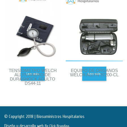
TENSIOMETRO WELCH
EQUIPO DE ORGANOS
Leer más
Leer más
ALLYN ANEROIDE
WELCH ALLYN 97200-CL
DURASHOCK ADULTO
DS44-11
© Copyright 2018 | Biosuministros Hospitalarios
Diseño y desarrollo web
.
Be Click Branding