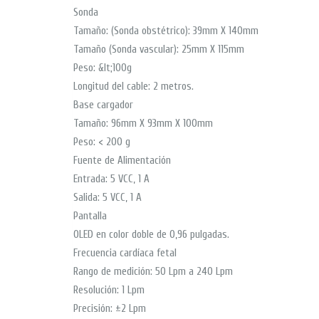
Sonda
Tamaño: (Sonda obstétrico): 39mm X 140mm
Tamaño (Sonda vascular): 25mm X 115mm
Peso: &lt;100g
Longitud del cable: 2 metros.
Base cargador
Tamaño: 96mm X 93mm X 100mm
Peso: < 200 g
Fuente de Alimentación
Entrada: 5 VCC, 1 A
Salida: 5 VCC, 1 A
Pantalla
OLED en color doble de 0,96 pulgadas.
Frecuencia cardíaca fetal
Rango de medición: 50 Lpm a 240 Lpm
Resolución: 1 Lpm
Precisión: ±2 Lpm