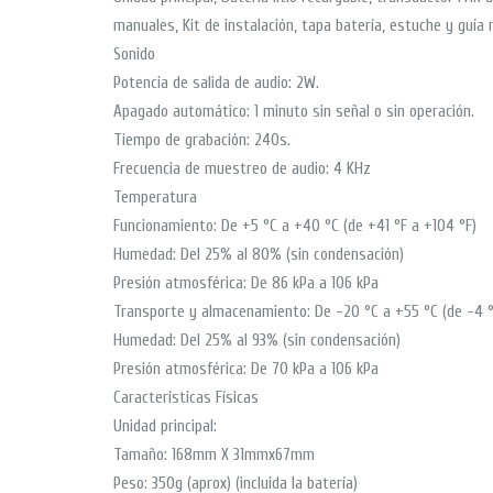
manuales, Kit de instalación, tapa batería, estuche y guía 
Sonido
Potencia de salida de audio: 2W.
Apagado automático: 1 minuto sin señal o sin operación.
Tiempo de grabación: 240s.
Frecuencia de muestreo de audio: 4 KHz
Temperatura
Funcionamiento: De +5 °C a +40 °C (de +41 °F a +104 °F)
Humedad: Del 25% al 80% (sin condensación)
Presión atmosférica: De 86 kPa a 106 kPa
Transporte y almacenamiento: De -20 °C a +55 °C (de -4 °F
Humedad: Del 25% al 93% (sin condensación)
Presión atmosférica: De 70 kPa a 106 kPa
Características Físicas
Unidad principal:
Tamaño: 168mm X 31mmx67mm
Peso: 350g (aprox) (incluida la batería)