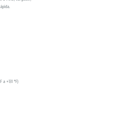
rápida.
 a +131 °F)