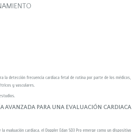
NAMIENTO
para la detección frecuencia cardíaca fetal de rutina por parte de los médic
tricos y vasculares.
estudios.
ÍA AVANZADA PARA UNA EVALUACIÓN CARDIACA 
la evaluación cardíaca, el Doppler Edan SD3 Pro emerge como un dispositivo l