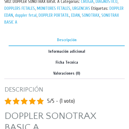
SKU:
DOPPLER SONOTRAX BASIC A
Categorías:
CIRUGIA
,
DIAGNOSTICO
,
DOPPLERS FETALES
,
MONITORES FETALES
,
URGENCIAS
Etiquetas:
DOPPLER
EDAN
,
doppler fetal
,
DOPPLER PORTATIL
,
EDAN
,
SONOTRAX
,
SONOTRAX
BASIC A
Descripción
Información adicional
Ficha Tecnica
Valoraciones (0)
DESCRIPCIÓN
5/5 - (1 voto)
DOPPLER SONOTRAX
BASIC A