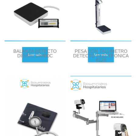
BALANZA DETECTO
PESA CON TALLIMETRO
Leer más
Leer más
DIGITAL DR400C
DETECTO ELECTRONICA
6129