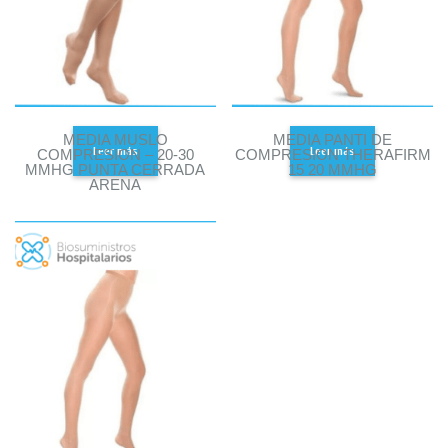
MEDIA MUSLO
MEDIA PANTI DE
Leer más
Leer más
COMPRESION – 20-30
COMPRESION THERAFIRM
MMHG PUNTA CERRADA
15 20 MMHG
ARENA