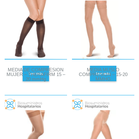
MEDIA DE COMPRESION
MEDIA MUSLO
Leer más
Leer más
MUJER – THERAFIRM 15 –
COMPRESION – 15-20
20 mmHg
MMHG