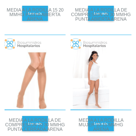
MEDIA A LA RODILLA 15 20
MEDIA A LA RODILLA DE
Leer más
Leer más
MMHG PUNTA ABIERTA
COMPRESION 20 30 MMHG
ARENA
PUNTA ABIERTA ARENA
MEDIA A LA RODILLA DE
MEDIA A LA RODILLA
Leer más
Leer más
COMPRESION 20 30 MMHG
MUJER 10-15 MMHG
PUNTA CERRADA ARENA
ARENA