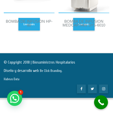
BOMBA DE INFUSION HP-
BOMBA DE INFUSION
Leer más
Leer más
60
MEDCAPTAIN SYS-6010
© Copyright 2018 | Biosuministros Hospitalarios
Diseño y desarrollo web
.
Be Click Branding
Habeas Data
1