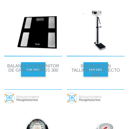
BALANZA CON MONITOR
BALANZA CON
Leer más
Leer más
DE GRASA KORPUS 300
TALLIMETRO DETECTO
2392