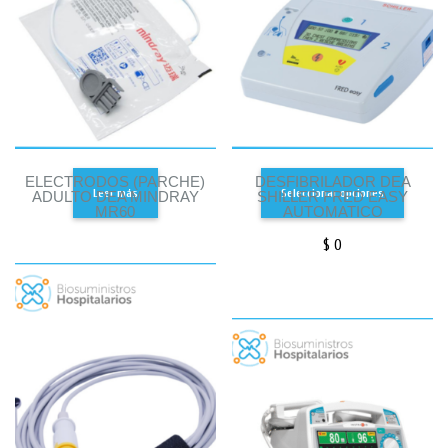
ELECTRODOS (PARCHE)
DESFIBRILADOR DEA
Leer más
Seleccionar opciones
ADULTO DEA MINDRAY
SHILLER FRED EASY
MR60
AUTOMATICO
$
0