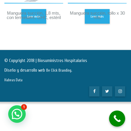
Manguera succión, 1,8 mts,
Manguera succión, rollo x 30
Leer más
Leer más
con terminales, GHC, estéril
mts
© Copyright 2018 | Biosuministros Hospitalarios
Diseño y desarrollo web
.
Be Click Branding
Habeas Data
1