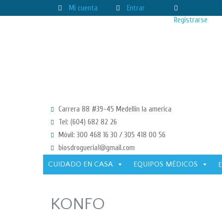
Mi cuenta
Entrar
Registrarse
Carrera 88 #39-45 Medellín la america
Tel: (604) 682 82 26
Móvil: 300 468 16 30 / 305 418 00 56
biosdrogueria1@gmail.com
CUIDADO EN CASA
EQUIPOS MÉDICOS
KONFO