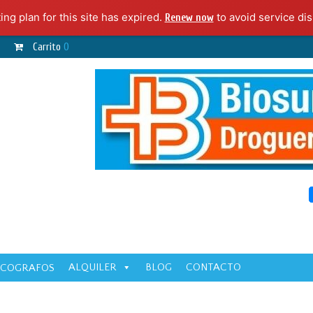
ng plan for this site has expired.
to avoid service dis
Renew now
Carrito
0
ALQUILER
BLOG
CONTACTO
ECOGRAFOS