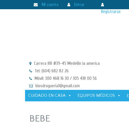
Mi cuenta
Entrar
Registrarse
Carrera 88 #39-45 Medellín la america
Tel: (604) 682 82 26
Móvil: 300 468 16 30 / 305 418 00 56
biosdrogueria1@gmail.com
CUIDADO EN CASA
EQUIPOS MÉDICOS
BEBE