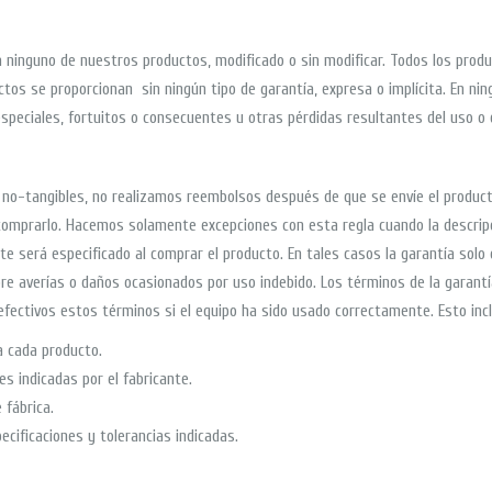
a ninguno de nuestros productos, modificado o sin modificar. Todos los prod
uctos se proporcionan sin ningún tipo de garantía, expresa o implícita. En 
 especiales, fortuitos o consecuentes u otras pérdidas resultantes del uso o 
 no-tangibles, no realizamos reembolsos después de que se envíe el product
mprarlo. Hacemos solamente excepciones con esta regla cuando la descripc
e será especificado al comprar el producto. En tales casos la garantía solo c
e averías o daños ocasionados por uso indebido. Los términos de la garantí
efectivos estos términos si el equipo ha sido usado correctamente. Esto inc
a cada producto.
s indicadas por el fabricante.
 fábrica.
ecificaciones y tolerancias indicadas.