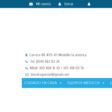
Mi cuenta
Entrar
Registrarse
Carrera 88 #39-45 Medellín la america
Tel: (604) 682 82 26
Móvil: 300 468 16 30 / 305 418 00 56
biosdrogueria1@gmail.com
CUIDADO EN CASA
EQUIPOS MÉDICOS