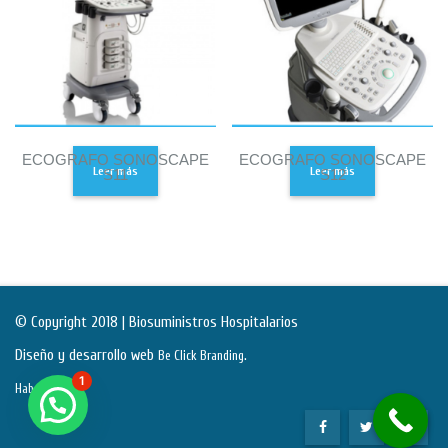
ECOGRAFO SONOSCAPE
ECOGRAFO SONOSCAPE
Leer más
Leer más
S11
S12
© Copyright 2018 | Biosuministros Hospitalarios
Diseño y desarrollo web
.
Be Click Branding
1
Habeas Data