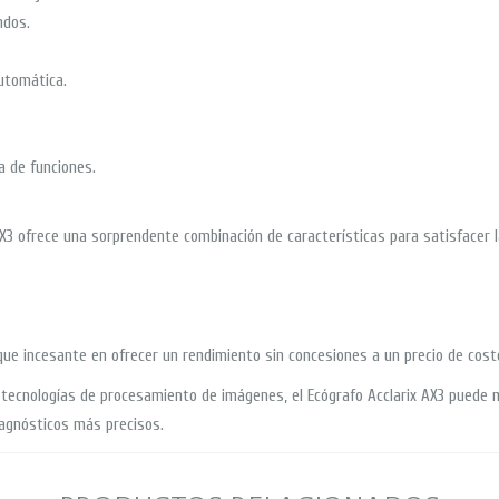
ndos.
utomática.
a de funciones.
AX3 ofrece una sorprendente combinación de características para satisfacer
oque incesante en ofrecer un rendimiento sin concesiones a un precio de cost
es tecnologías de procesamiento de imágenes, el Ecógrafo Acclarix AX3 pued
iagnósticos más precisos.