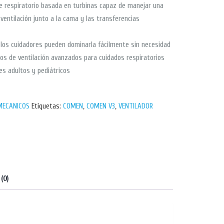
e respiratorio basada en turbinas capaz de manejar una
 ventilación junto a la cama y las transferencias
y los cuidadores pueden dominarla fácilmente sin necesidad
s de ventilación avanzados para cuidados respiratorios
tes adultos y pediátricos
MECANICOS
Etiquetas:
COMEN
,
COMEN V3
,
VENTILADOR
(0)