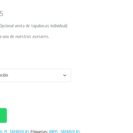
5
Opcional venta de tapabocas individual)
a uno de nuestros asesores.
d-19
,
TAPABOCAS
Etiquetas:
KN95
,
TAPABOCAS