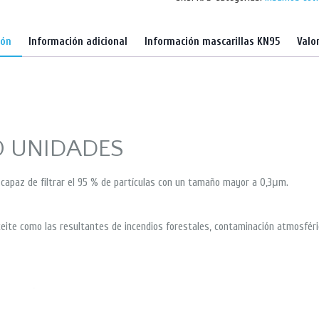
ión
Información adicional
Información mascarillas KN95
Valo
0 UNIDADES
capaz de filtrar el 95 % de partículas con un tamaño mayor a 0,3μm.
ceite como las resultantes de incendios forestales, contaminación atmosférica