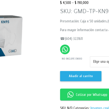
$
4,500
-
$
190,000
SKU: GMD-TP-KN9
Presentación: Caja x 50 unidades.(
Para mayor información contacta 
☎(604) 3221611
NO INCLUYE ENVIO
Añadir al carrito
Cotizar por Whatsapp
SKU:
N/D
Categorías:
Insumos covi