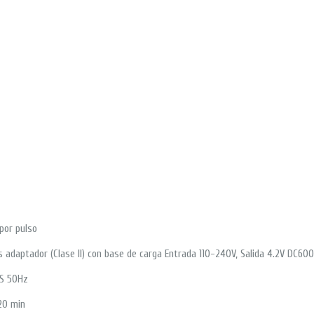
por pulso
 adaptador (Clase II) con base de carga Entrada 110-240V, Salida 4.2V DC6
uS 50Hz
 20 min