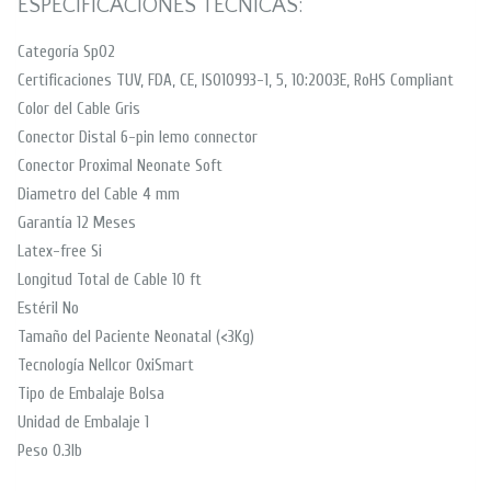
ESPECIFICACIONES TÉCNICAS:
Categoría SpO2
Certificaciones TUV, FDA, CE, ISO10993-1, 5, 10:2003E, RoHS Compliant
Color del Cable Gris
Conector Distal 6-pin lemo connector
Conector Proximal Neonate Soft
Diametro del Cable 4 mm
Garantía 12 Meses
Latex-free Si
Longitud Total de Cable 10 ft
Estéril No
Tamaño del Paciente Neonatal (<3Kg)
Tecnología Nellcor OxiSmart
Tipo de Embalaje Bolsa
Unidad de Embalaje 1
Peso 0.3lb